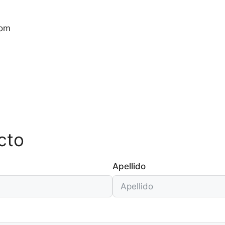
com
cto
Apellido