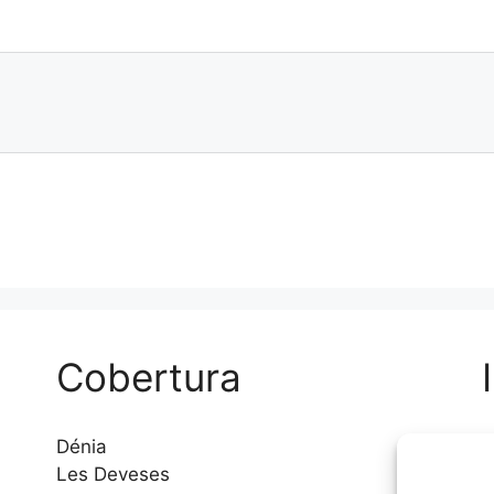
Cobertura
Dénia
A
Les Deveses
P